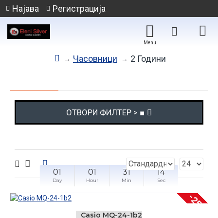
Најава
Регистрација
Часовници
2 Години
ОТВОРИ ФИЛТЕР > ■
01
01
31
14
Day
Hour
Min
Sec
-25 %
Casio MQ-24-1b2