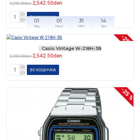
2,542.50den
3,390.00den
ВО КОШНЧКА
01
01
31
14
Day
Hour
Min
Sec
-25 %
Casio Vintage W-218H-3B
2,542.50den
3,390.00den
ВО КОШНЧКА
-25 %