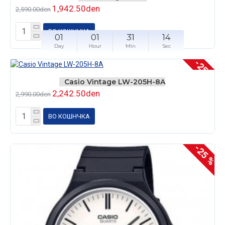
1,942.50den
2,590.00den
ВО КОШНЧКА
01
01
31
14
Day
Hour
Min
Sec
-25 %
Casio Vintage LW-205H-8A
2,242.50den
2,990.00den
ВО КОШНЧКА
-25 %