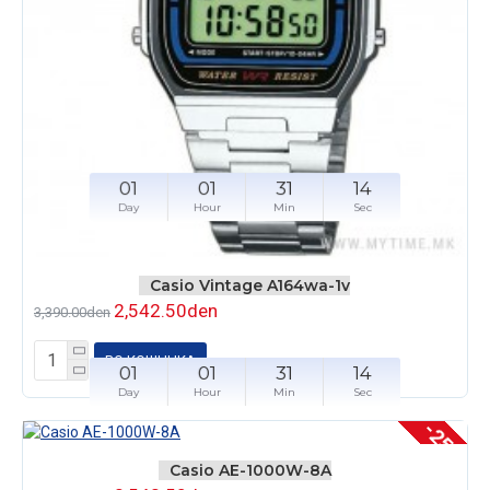
01
01
31
14
Day
Hour
Min
Sec
Casio Vintage A164wa-1v
2,542.50den
3,390.00den
ВО КОШНЧКА
01
01
31
14
Day
Hour
Min
Sec
-25 %
Casio AE-1000W-8A