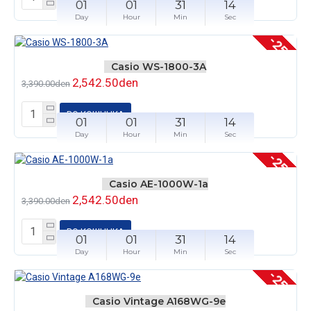
01
01
31
14
Day
Hour
Min
Sec
-25 %
Casio WS-1800-3A
2,542.50den
3,390.00den
ВО КОШНЧКА
01
01
31
14
Day
Hour
Min
Sec
-25 %
Casio AE-1000W-1a
2,542.50den
3,390.00den
ВО КОШНЧКА
01
01
31
14
Day
Hour
Min
Sec
-25 %
Casio Vintage A168WG-9e