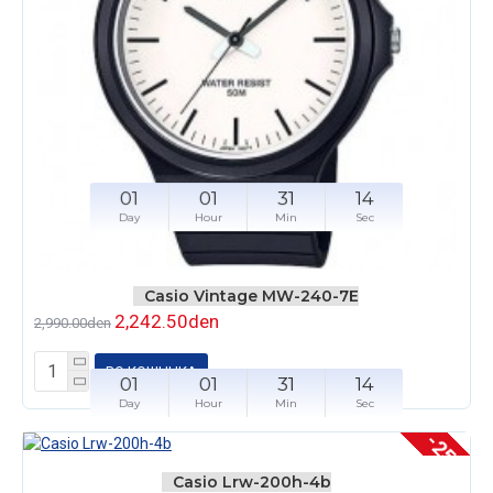
01
01
31
14
Day
Hour
Min
Sec
Casio Vintage MW-240-7E
2,242.50den
2,990.00den
ВО КОШНЧКА
01
01
31
14
Day
Hour
Min
Sec
-25 %
Casio Lrw-200h-4b