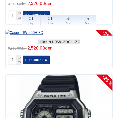
2,520.00den
3,360.00den
ВО КОШНЧКА
01
01
31
14
Day
Hour
Min
Sec
-25 %
Casio LRW-200H-3C
2,520.00den
3,360.00den
ВО КОШНЧКА
-25 %