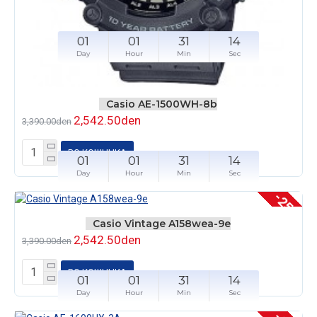
01
01
31
14
Day
Hour
Min
Sec
Casio AE-1500WH-8b
2,542.50den
3,390.00den
ВО КОШНЧКА
01
01
31
14
Day
Hour
Min
Sec
-25 %
Casio Vintage A158wea-9e
2,542.50den
3,390.00den
ВО КОШНЧКА
01
01
31
14
Day
Hour
Min
Sec