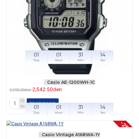
01
01
31
14
Day
Hour
Min
Sec
Casio AE-1200WH-1C
2,542.50den
3,390.00den
ВО КОШНЧКА
01
01
31
14
Day
Hour
Min
Sec
-25 %
Casio Vintage A168WA-1Y