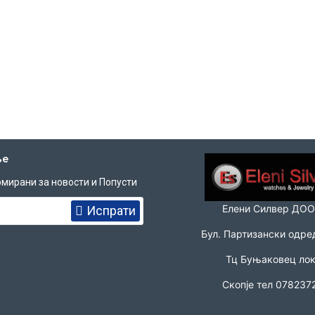
њe
мирани за новости и Попусти
Елени Силвер ДО
Испрати
Бул. Партизански одре
Тц Буњаковец лок
Скопје тел 078237