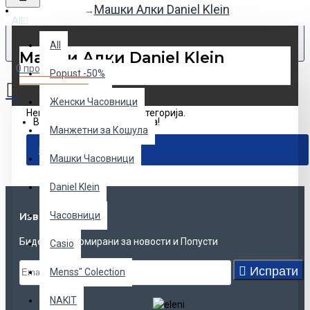
Машки Алки Daniel Klein
All
All
Машки Алки Daniel Klein
0 продукт(и) - 0den
Popust -50%
Женски Часовници
Нема продукти во оваа категорија.
Вашата кошничка е празна!
Манжетни за Кошула
ПРОДОЛЖИ
Машки Часовници
Daniel Klein
Часовници
Известувањe
Бидете информирани за новости и Попусти
Casio
Испрати
Menss" Colection
NAKIT