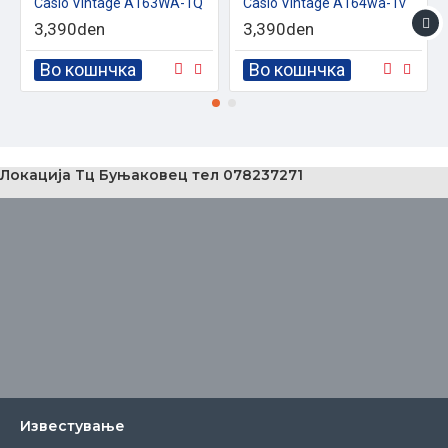
Casio Vintage A163WA-1Q
Casio Vintage A164wa-1v
3,390den
3,390den
Во кошнчка
Во кошнчка
Локација Тц Буњаковец тел 078237271
Известувањe