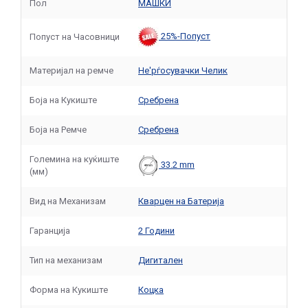
Пол
МАШКИ
25%-Попуст
Попуст на Часовници
Материјал на ремче
Не'рѓосувачки Челик
Боја на Кукиште
Сребрена
Боја на Ремче
Сребрена
Големина на куќиште
33.2 mm
(мм)
Вид на Механизам
Кварцен на Батерија
Гаранција
2 Години
Тип на механизам
Дигитален
Форма на Кукиште
Коцка