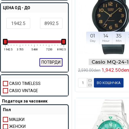
ЦЕНА ОД - ДО
01
14
35
Day
Hour
Min
1 942.5
3 705
5 468
7 230
8 992.5
Casio MQ-24-
ПОТВРДИ
1,942.50den
2,590.00den
ВО КОШНЧКА
CASIO TIMELESS
CASIO VINTAGE
Податоци за часовник
Пол
МАШКИ
ЖЕНСКИ