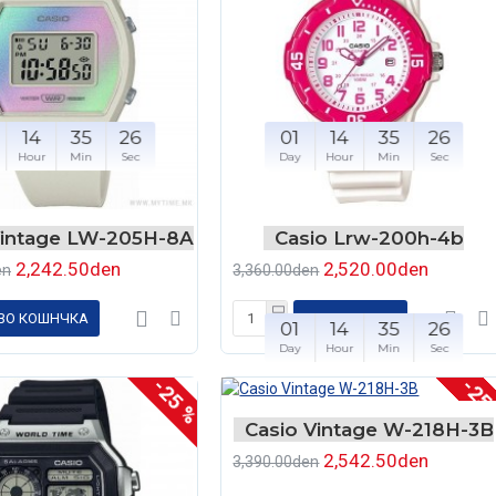
14
35
26
01
14
35
26
Hour
Min
Sec
Day
Hour
Min
Sec
Vintage LW-205H-8A
Casio Lrw-200h-4b
2,242.50den
2,520.00den
en
3,360.00den
ВО КОШНЧКА
ВО КОШНЧКА
01
14
35
26
Day
Hour
Min
Sec
-25 %
-25
Casio Vintage W-218H-3B
2,542.50den
3,390.00den