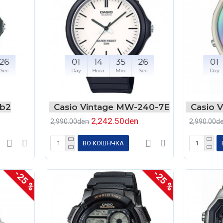
26
01
14
35
26
01
Sec
Day
Hour
Min
Sec
Day
1b2
Casio Vintage MW-240-7E
Casio 
2,242.50den
2,990.00den
2,990.00d
ВО КОШНЧКА
-25 %
-25 %