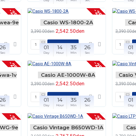
Sec
Day
Hour
Min
Sec
Day
-25 %
-25 %
8wea-9e
Casio WS-1800-2A
Ca
2,542.50den
3,390.00den
3,390.00d
ВО КОШНЧКА
26
01
14
35
26
01
Sec
Day
Hour
Min
Sec
Day
-25 %
-25 %
4wa-1v
Casio AE-1000W-8A
Casio
2,542.50den
3,390.00den
3,390.00d
ВО КОШНЧКА
26
01
14
35
26
01
Sec
Day
Hour
Min
Sec
Day
-25 %
-25 %
68WG-9e
Casio Vintage B650WD-1A
Cas
2,767.50den