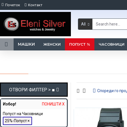
Почеток
Контакт
All
МАШКИ
ЖЕНСКИ
ПОПУСТ %
ЧАСОВНИЦИ
ОТВОРИ ФИЛТЕР > ■
Спореди го про
Избор!
ПОНИШТИ X
Попуст на Часовници
25%-Попуст
×