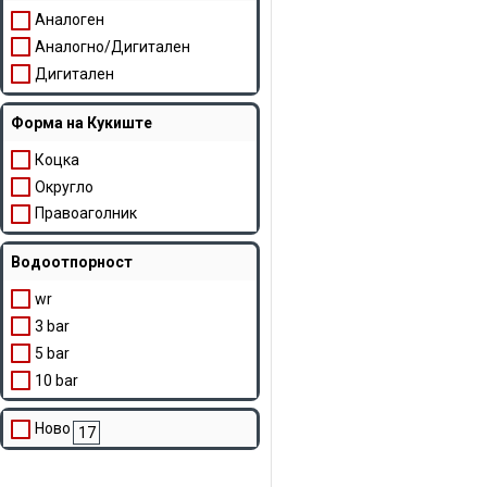
39 mm
Аналоген
40 mm
Аналогно/Дигитален
41 mm
Дигитален
42 mm
42 x 41 mm
Форма на Кукиште
43 mm
Коцка
44 mm
Округло
45 mm
Правоаголник
47 mm
50 mm
Водоотпорност
52 mm
wr
3 bar
5 bar
10 bar
Ново
17