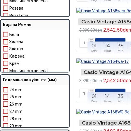
Day
Hour
Min
Маслинесто зелена
Розева
Роуз Голд
Casio Vintage A15
Сива
Боја на Ремче
2,542.50den
Сребрена
3,390.00den
Бела
Сребрена/Златна
Зелена
ВО КОШНЧКА
Црна
01
14
35
Златна
Day
Hour
Min
Кафенa
Крем
Маслинесто зелена
Casio Vintage A16
Роуз Голд
Големина на куќиште (мм)
2,542.50den
3,390.00den
Сива
24 mm
Сина
ВО КОШНЧКА
01
14
35
25 mm
Сребрена
Day
Hour
Min
26 mm
Сребрена/Златна
27 mm
Црна
28 mm
Casio Vintage A1
29 mm
2,692.50den