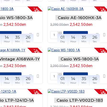
Hour
Min
Sec
Day
Hour
Min
Sec
-25 %
-25
sio WS-1800-3A
Casio AE-1600HX-3A
2,542.50den
2,542.50den
en
3,390.00den
ВО КОШНЧКА
ВО КОШНЧКА
14
35
26
01
14
35
26
Hour
Min
Sec
Day
Hour
Min
Sec
-25 %
-25
 Vintage A168WA-1Y
Casio WS-1800-1A
2,542.50den
2,542.50den
en
3,390.00den
ВО КОШНЧКА
ВО КОШНЧКА
14
35
26
01
14
35
26
Hour
Min
Sec
Day
Hour
Min
Sec
-25 %
-25
io LTP-1241D-1A
Casio LTP-V002D-1B3
2,842.50den
2,842.50den