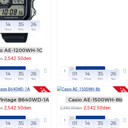
14
35
26
Hour
Min
Sec
io AE-1200WH-1C
2,542.50den
en
ВО КОШНЧКА
ВО КОШНЧКА
14
35
26
01
14
35
26
Hour
Min
Sec
Day
Hour
Min
Sec
-25 %
-25
Vintage B640WD-1A
Casio AE-1500WH-8b
2,542.50den
2,542.50den
en
3,390.00den
ВО КОШНЧКА
ВО КОШНЧКА
14
35
26
01
14
35
26