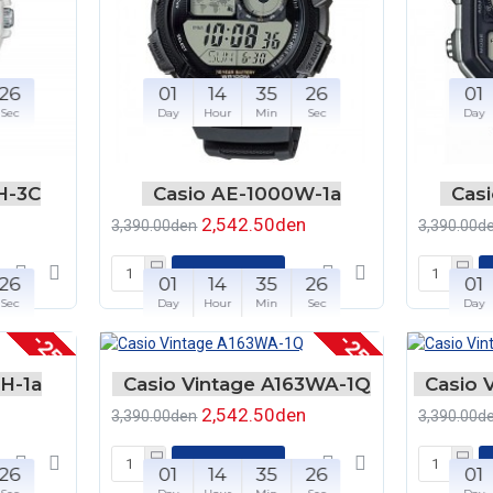
26
01
14
35
26
01
Sec
Day
Hour
Min
Sec
Day
H-3C
Casio AE-1000W-1a
Cas
2,542.50den
3,390.00den
3,390.00d
ВО КОШНЧКА
26
01
14
35
26
01
Sec
Day
Hour
Min
Sec
Day
-25 %
-25 %
H-1a
Casio Vintage A163WA-1Q
Casio 
2,542.50den
3,390.00den
3,390.00d
ВО КОШНЧКА
26
01
14
35
26
01