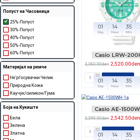
Попуст на Часовници
25%-Попуст
01
14
35
30%-Попуст
Day
Hour
Min
40%-Попуст
50%-Попуст
60%-Попуст
Casio LRW-200
2,520.00den
3,360.00den
Материјал на ремче
Не'рѓосувачки Челик
ВО КОШНЧКА
01
14
35
Природна Кожа
Day
Hour
Min
Каучук/силикон/Гума
Боја на Кукиште
Casio AE-1500W
2,542.50den
Бела
3,390.00den
Зелена
ВО КОШНЧКА
Златна
01
14
35