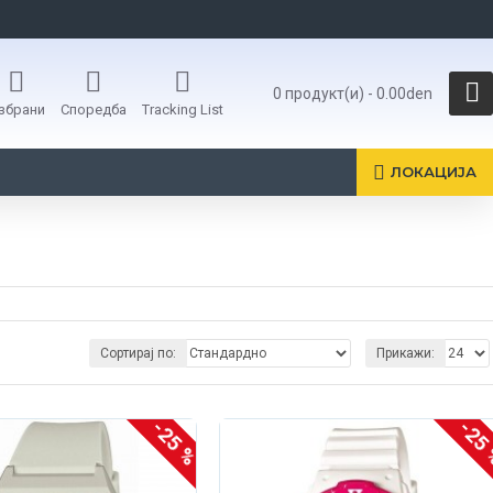
0 продукт(и) - 0.00den
збрани
Споредба
Tracking List
ЛОКАЦИЈА
Сортирај по:
Прикажи:
-25 %
-25