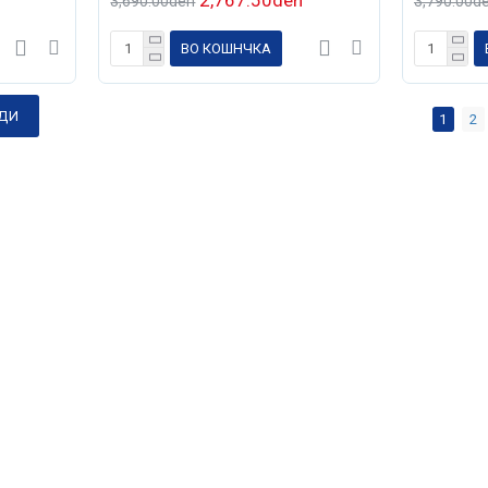
3,690.00den
3,790.00d
ВО КОШНЧКА
ОДИ
1
2