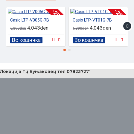
-25 %
-25 %
Casio LTP-V005G-7B
Casio LTP-VT01G-7B
4,043den
4,043den
5,390den
5,390den
Во кошнчка
Во кошнчка
Локација Тц Буњаковец тел 078237271