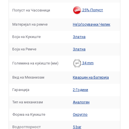
25%-Попуст
Попуст на Часовници
Материјал на ремче
Не'рѓосувачки Челик
Боја на Кукиште
Златна
Боја на Ремче
Златна
34 mm
Големина на куќиште (мм)
Вид на Механизам
Кварцен на Батерија
Гаранција
2 Години
Тип на механизам
Аналоген
Форма на Кукиште
Округло
Водоотпорност
5 bar