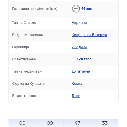
44 mm
Големина на куќиште (мм)
Тип на Стакло
Акрилно
Вид на Механизам
Кварцен на Батерија
Гаранција
2 Години
Осветлување
LED светло
Тип на механизам
Дигитален
Форма на Кукиште
Коцка
Водоотпорност
5 bar
00
09
47
33