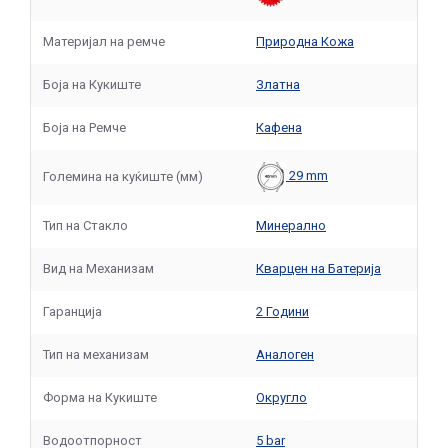
Материјал на ремче
Природна Кожа
Боја на Кукиште
Златна
Боја на Ремче
Кафенa
29 mm
Големина на куќиште (мм)
Тип на Стакло
Минерално
Вид на Механизам
Кварцен на Батерија
Гаранција
2 Години
Тип на механизам
Аналоген
Форма на Кукиште
Округло
Водоотпорност
5 bar