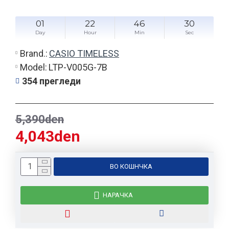
01
22
46
29
Day
Hour
Min
Sec
Brand.:
CASIO TIMELESS
Model:
LTP-V005G-7B
354 прегледи
5,390den
4,043den
ВО КОШНЧКА
НАРАЧКА