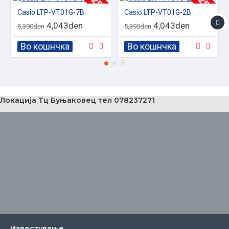
-25 %
-25 %
Casio LTP-VT01G-7B
Casio LTP-VT01G-2B
4,043den
4,043den
5,390den
5,390den
Во кошнчка
Во кошнчка
Локација Тц Буњаковец тел 078237271
Известувањe