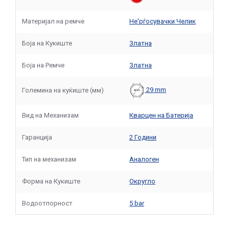
Материјал на ремче
Не'рѓосувачки Челик
Боја на Кукиште
Златна
Боја на Ремче
Златна
29 mm
Големина на куќиште (мм)
Вид на Механизам
Кварцен на Батерија
Гаранција
2 Години
Тип на механизам
Аналоген
Форма на Кукиште
Округло
Водоотпорност
5 bar