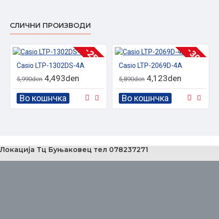
СЛИЧНИ ПРОИЗВОДИ
-25 %
-30 %
Casio LTP-1302DS-4A
Casio LTP-2069D-4A
4,493den
4,123den
5,990den
5,890den
Во кошнчка
Во кошнчка
Локација Тц Буњаковец тел 078237271