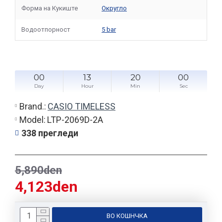
Форма на Кукиште
Округло
Водоотпорност
5 bar
00
13
20
00
Day
Hour
Min
Sec
Brand.:
CASIO TIMELESS
Model:
LTP-2069D-2A
338 прегледи
5,890den
4,123den
ВО КОШНЧКА