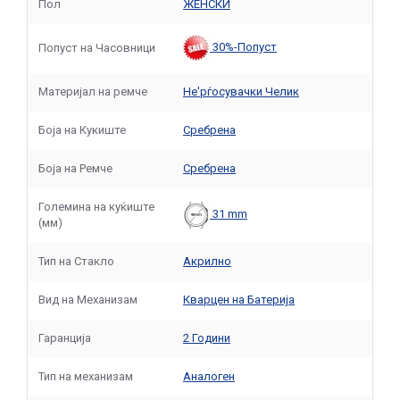
Пол
ЖЕНСКИ
30%-Попуст
Попуст на Часовници
Материјал на ремче
Не'рѓосувачки Челик
Боја на Кукиште
Сребрена
Боја на Ремче
Сребрена
Големина на куќиште
31 mm
(мм)
Тип на Стакло
Акрилно
Вид на Механизам
Кварцен на Батерија
Гаранција
2 Години
Тип на механизам
Аналоген