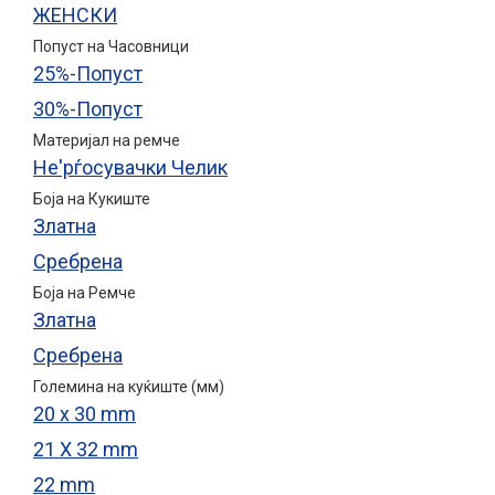
ЖЕНСКИ
Попуст на Часовници
25%-Попуст
30%-Попуст
Материјал на ремче
Не'рѓосувачки Челик
Боја на Кукиште
Златна
Сребрена
Боја на Ремче
Златна
Сребрена
Големина на куќиште (мм)
20 x 30 mm
21 X 32 mm
22 mm