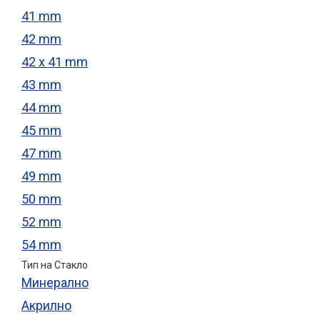
41 mm
42 mm
42 x 41 mm
43 mm
44 mm
45 mm
47 mm
49 mm
50 mm
52 mm
54 mm
Тип на Стакло
Минерално
Акрилно