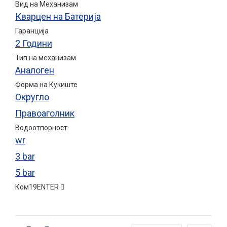
Вид на Механизам
Кварцен на Батерија
Гаранција
2 Години
Тип на механизам
Аналоген
Форма на Кукиште
Округло
Правоаголник
Водоотпорност
wr
3 bar
5 bar
Ком
19
ENTER