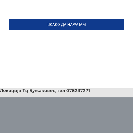
КАКО ДА НАРАЧАМ
Локација Тц Буњаковец тел 078237271