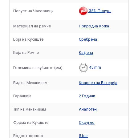
35%-Попуст
Попуст на Часовници
Материјал на ремче
Природна Кожа
Боја на Кукиште
Сребрена
Боја на Ремче
Кафенa
45 mm
Големина на куќиште (мм)
Вид на Механизам
Кварцен на Батерија
Гаранција
2 Години
Тип на механизам
Аналоген
Форма на Кукиште
Округло
Водоотпорност
5 bar