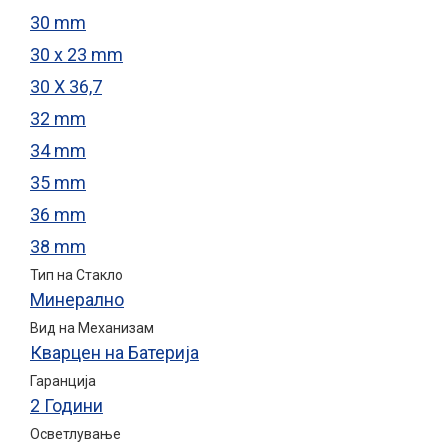
30 mm
30 x 23 mm
30 X 36,7
32 mm
34 mm
35 mm
36 mm
38 mm
Тип на Стакло
Минерално
Вид на Механизам
Кварцен на Батерија
Гаранција
2 Години
Осветлување