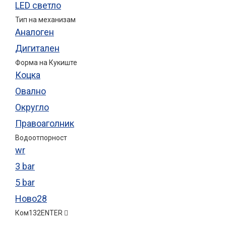
LED светло
Тип на механизам
Аналоген
Дигитален
Форма на Кукиште
Коцка
Овално
Округло
Правоаголник
Водоотпорност
wr
3 bar
5 bar
Ново
28
Ком
132
ENTER