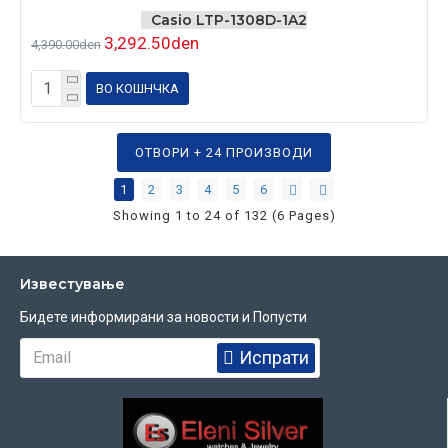
Casio LTP-1308D-1A2
3,292.50den
4,390.00den
ВО КОШНЧКА
ОТВОРИ + 24 ПРОИЗВОДИ
1
2
3
4
5
6
Showing 1 to 24 of 132 (6 Pages)
Известувањe
Бидете информирани за новости и Попусти
Испрати