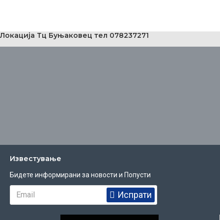
Локација Тц Буњаковец тел 078237271
Известувањe
Бидете информирани за новости и Попусти
Испрати