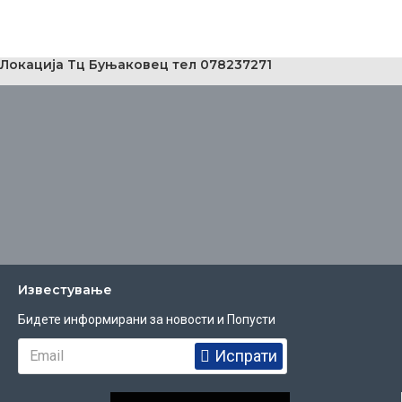
Локација Тц Буњаковец тел 078237271
Известувањe
Бидете информирани за новости и Попусти
Испрати